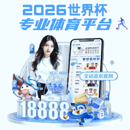
注册入口
世界杯在线网站
—— 比