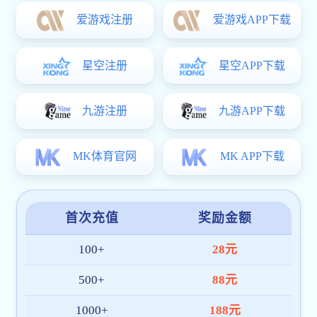
队球迷期待他尽快离开
近年来，姆巴佩作为足球界的超级新星，其职业生涯
的发展备受关注。舍伍德近日直言，如果姆巴佩不听
从穆里尼奥的劝告，可能将面临留队困难的问题。这
一言论引发了球迷们的热议，他们期待姆巴佩能够尽
快做出决定，甚至希望他离开现有俱乐部。本文将从
四个方面对这一话题进行深入探讨：首先分析舍伍德
的看法及其背景；其次讨论穆里尼奥的影响力；接着
探讨球迷对姆巴佩未来的期待；最后总结姆巴佩在职
业生涯选择中的重要性。
1、舍伍德的看法分析