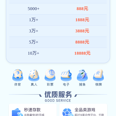
舍伍德作为前英超球员，对于现代足球有着独到的见
解。他认为姆巴佩如果不听从穆里尼奥的建议，将难
以找到合适的发展道路。这一观点反映了他对年轻球
员在职业发展中所需指导的重要性的看重。
此外，舍伍德指出，姆巴佩虽有天赋，但在高水平竞
争中，仅依靠天赋是不够的。他强调，俱乐部环境和
教练指导对于年轻球员来说，是塑造其职业生涯的重
要因素。因此，他呼吁姆巴佩认真考虑自己的未来规
划。
最终，舍伍德的话语不仅是对姆巴佩个人发展的提
醒，也是一种对当前足球生态系统的反思。他希望通
过这样的提醒，让更多年轻球员意识到选择好的教练